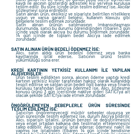
kaydı ile alıcının gösterdiği adresteki kişi ve/veya kuruluşa
teslim edilir. Bu süre içinde ürün teslim edilmez ise, Alıcılar
sözleşmeyi sona erdirebilir.
Satın alınan ürün, eksiksiz ve siparişte belirtilen niteliklere
uygun ve varsa garanti belgesi, kullanım klavuzu gibi
belgelerle teslim edilmek zorundadır.
Satın alınan ürünün satılmasının imkansızlaşması
durumunda, satıcı bu durumu öğrendiğinden itibaren 3 gün
içinde yazılı olarak alıcıya bu durumu bildirmek zorundadır.
14 gün içinde de toplam bedel Alıcı’ya iade edilmek
zorundadır.
SATIN ALINAN ÜRÜN BEDELİ ÖDENMEZ İSE:
Alıcı, satın aldığı ürün bedelini ödemez veya banka
kayıtlarında iptal ederse, Satıcının ürünü teslim
yükümlülüğü sona erer.
KREDİ KARTININ YETKİSİZ KULLANIMI İLE YAPILAN
ALIŞVERİŞLER:
Ürün teslim edildikten sonra, alıcının ödeme yaptığı kredi
kartının yetkisiz kişiler tarafından haksız olarak kullanıldığı
tespit edilirse ve satılan ürün bedeli ilgili banka veya finans
kuruluşu tarafından Satıcı'ya ödenmez ise, Alıcı, sözleşme
konusu ürünü 3 gün içerisinde nakliye gideri SATICI’ya ait
olacak şekilde SATICI’ya iade etmek zorundadır.
ÖNGÖRÜLEMEYEN SEBEPLERLE ÜRÜN SÜRESİNDE
TESLİM EDİLEMEZ İSE:
Satıcı’nın öngöremeyeceği mücbir sebepler oluşursa ve
ürün süresinde teslim edilemez ise, durum Alıcı’ya bildirilir.
Alıcı, siparişin iptalini, ürünün benzeri ile değiştirilmesini
veya engel ortadan kalkana dek teslimatın ertelenmesini
talep edebilir. Alıcı siparişi iptal ederse; ödemeyi nakit ile
yapmış ise iptalinden itibaren 14 gün içinde kendisine