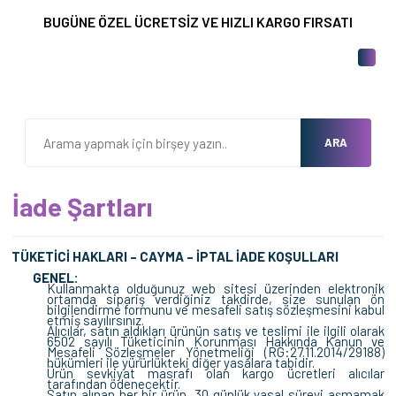
BUGÜNE ÖZEL ÜCRETSİZ VE HIZLI KARGO FIRSATI
ARA
İade Şartları
TÜKETİCİ HAKLARI – CAYMA – İPTAL İADE KOŞULLARI
GENEL:
Kullanmakta olduğunuz web sitesi üzerinden elektronik
ortamda sipariş verdiğiniz takdirde, size sunulan ön
bilgilendirme formunu ve mesafeli satış sözleşmesini kabul
etmiş sayılırsınız.
Alıcılar, satın aldıkları ürünün satış ve teslimi ile ilgili olarak
6502 sayılı Tüketicinin Korunması Hakkında Kanun ve
Mesafeli Sözleşmeler Yönetmeliği (RG:27.11.2014/29188)
hükümleri ile yürürlükteki diğer yasalara tabidir.
Ürün sevkiyat masrafı olan kargo ücretleri alıcılar
tarafından ödenecektir.
Satın alınan her bir ürün, 30 günlük yasal süreyi aşmamak