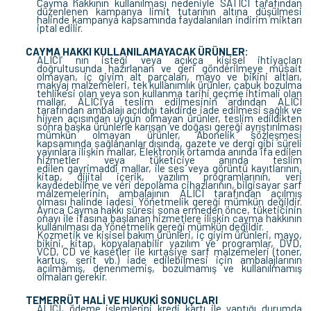
Cayma hakkının kullanılması nedeniyle SATICI tarafından
düzenlenen kampanya limit tutarının altına düşülmesi
halinde kampanya kapsamında faydalanılan indirim miktarı
iptal edilir.
CAYMA HAKKI KULLANILAMAYACAK ÜRÜNLER:
ALICI’ nın isteği veya açıkça kişisel ihtiyaçları
doğrultusunda hazırlanan ve geri gönderilmeye müsait
olmayan, iç giyim alt parçaları, mayo ve bikini altları,
makyaj malzemeleri, tek kullanımlık ürünler, çabuk bozulma
tehlikesi olan veya son kullanma tarihi geçme ihtimali olan
mallar, ALICI’ya teslim edilmesinin ardından ALICI
tarafından ambalajı açıldığı takdirde iade edilmesi sağlık ve
hijyen açısından uygun olmayan ürünler, teslim edildikten
sonra başka ürünlerle karışan ve doğası gereği ayrıştırılması
mümkün olmayan ürünler, Abonelik sözleşmesi
kapsamında sağlananlar dışında, gazete ve dergi gibi süreli
yayınlara ilişkin mallar, Elektronik ortamda anında ifa edilen
hizmetler veya tüketiciye anında teslim
edilen gayrimaddi mallar, ile ses veya görüntü kayıtlarının,
kitap, dijital içerik, yazılım programlarının, veri
kaydedebilme ve veri depolama cihazlarının, bilgisayar sarf
malzemelerinin, ambalajının ALICI tarafından açılmış
olması halinde iadesi Yönetmelik gereği mümkün değildir.
Ayrıca Cayma hakkı süresi sona ermeden önce, tüketicinin
onayı ile ifasına başlanan hizmetlere ilişkin cayma hakkının
kullanılması da Yönetmelik gereği mümkün değildir.
Kozmetik ve kişisel bakım ürünleri, iç giyim ürünleri, mayo,
bikini, kitap, kopyalanabilir yazılım ve programlar, DVD,
VCD, CD ve kasetler ile kırtasiye sarf malzemeleri (toner,
kartuş, şerit vb.) iade edilebilmesi için ambalajlarının
açılmamış, denenmemiş, bozulmamış ve kullanılmamış
olmaları gerekir.
TEMERRÜT HALİ VE HUKUKİ SONUÇLARI
ALICI, ödeme işlemlerini kredi kartı ile yaptığı durumda