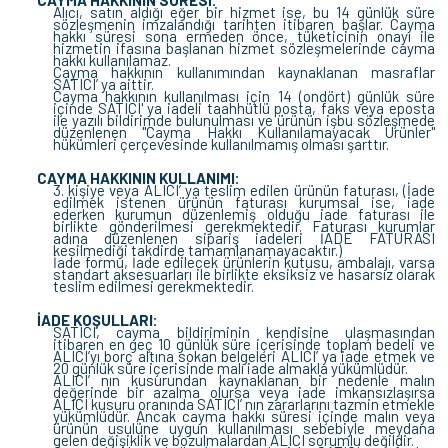
CAYMA HAKKININ SÜRESİ:
Alıcı, satın aldığı eğer bir hizmet ise, bu 14 günlük süre
sözleşmenin imzalandığı tarihten itibaren başlar. Cayma
hakkı süresi sona ermeden önce, tüketicinin onayı ile
hizmetin ifasına başlanan hizmet sözleşmelerinde cayma
hakkı kullanılamaz.
Cayma hakkının kullanımından kaynaklanan masraflar
SATICI’ ya aittir.
Cayma hakkının kullanılması için 14 (ondört) günlük süre
içinde SATICI' ya iadeli taahhütlü posta, faks veya eposta
ile yazılı bildirimde bulunulması ve ürünün işbu sözleşmede
düzenlenen "Cayma Hakkı Kullanılamayacak Ürünler"
hükümleri çerçevesinde kullanılmamış olması şarttır.
CAYMA HAKKININ KULLANIMI:
3. kişiye veya ALICI’ ya teslim edilen ürünün faturası, (İade
edilmek istenen ürünün faturası kurumsal ise, iade
ederken kurumun düzenlemiş olduğu iade faturası ile
birlikte gönderilmesi gerekmektedir. Faturası kurumlar
adına düzenlenen sipariş iadeleri İADE FATURASI
kesilmediği takdirde tamamlanamayacaktır.)
İade formu, İade edilecek ürünlerin kutusu, ambalajı, varsa
standart aksesuarları ile birlikte eksiksiz ve hasarsız olarak
teslim edilmesi gerekmektedir.
İADE KOŞULLARI:
SATICI, cayma bildiriminin kendisine ulaşmasından
itibaren en geç 10 günlük süre içerisinde toplam bedeli ve
ALICI’yı borç altına sokan belgeleri ALICI’ ya iade etmek ve
20 günlük süre içerisinde malı iade almakla yükümlüdür.
ALICI’ nın kusurundan kaynaklanan bir nedenle malın
değerinde bir azalma olursa veya iade imkansızlaşırsa
ALICI kusuru oranında SATICI’ nın zararlarını tazmin etmekle
yükümlüdür. Ancak cayma hakkı süresi içinde malın veya
ürünün usulüne uygun kullanılması sebebiyle meydana
gelen değişiklik ve bozulmalardan ALICI sorumlu değildir.