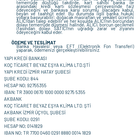
temerrüde düştüğü takdirde, kart sahibi banka ile
arasındaki kredi kartı sözleşmesi çerçevesinde faiz
ödeyeceğini ve bankaya karşı sorumlu olacağını kabul,
beyan ve taahhüt eder. Bu durumda ilgili banka hukuki
yollara başvurabilir; doğacak masrafları ve vekâlet ücretini
ALICI’dan talep edebilir ve her koşulda ALICI’nın borcundan
dolayı temerrüde düşmesi halinde, ALICI, borcun gecikmeli
ifasından dolayı SATICI’nın uğradığı zarar ve ziyanını
ödeyeceğini kabul eder.
ÖDEME VE TESLİMAT
Banka Havalesi veya EFT (Elektronik Fon Transferi)
yaparak, ödemenizi gerçekleştirebilirsiniz.
YAPI KREDİ BANKASI
KOÇ TİCARET BEYAZ EŞYA KLİMA LTD.ŞTİ
YAPI KREDİ İZMİR HATAY ŞUBESİ
ŞUBE KODU; 844
HESAP NO; 92755355
IBAN; TR 3900 0670 1000 0000 9275 5355
AKBANK
KOÇ TİCARET BEYAZ EŞYA KLİMA LTD. ŞTİ
AKBANK İZMİR ÜÇYOL ŞUBESİ
ŞUBE KODU; 0291
HESAP NO; 0141829
IBAN NO; TR 7700 0460 0291 8880 0014 1829