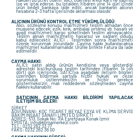
nakden bu ücret ödenir. Alıcı, ödemeyi kredi kartı ile yapmış
ise ve iptal ederse, bu iptalden itibaren yine 14 gün içinde
ürün bedeli bankaya iade edilir, ancak bankanın alıcının
hesabına 2-3 hafta içerisinde aktarması olasıdır.
ALICININ ÜRÜNÜ KONTROL ETME YÜKÜMLÜLÜĞÜ:
Alıcı, sözleşme konusu mal/hizmeti teslim almadan önce
muayene edecek; ezik, kırık, ambalajı yırtılmış vb. hasarlı ve
ayıplı mal/hizmeti kargo şirketinden teslim almayacaktır.
Teslim alınan mal/hizmetin hasarsız ve sağlam olduğu
kabul edilecektir. ALICI , Teslimden sonra mal/hizmeti
özenle korunmak zorundadır. Cayma hakkı kullanılacaksa
mal/hizmet kullanılmamalıdır. Ürünle birlikte Fatura da iade
edilmelidir.
CAYMA HAKKI:
ALICI; satın aldığı ürünün kendisine veya gösterdiği
adresteki kişi/kuruluşa teslim tarihinden itibaren 14 (on
dört) gün içerisinde, SATICI’ya aşağıdaki iletişim bilgileri
üzerinden bildirmek şartıyla hiçbir hukuki ve cezai
sorumluluk üstlenmeksizin ve hiçbir gerekçe
göstermeksizin malı reddederek sözleşmeden cayma
hakkını kullanabilir.
SATICININ CAYMA HAKKI BİLDİRİMİ YAPILACAK
İLETİŞİM BİLGİLERİ:
ŞİRKET
ADI/UNVANI: KOÇ TİCARET BEYAZ EŞYA VE KLİMA SERVİS
BAKIM İNŞAAT SANAYİ LİMİTED ŞİRKETİ
ADRES: 513. Sokak No; 7/A Eşrefpaşa Konak İzmir
EPOSTA: info@klimamerkezi.com
TEL: 0232 262 33 77
FAKS: 0232 262 36 00