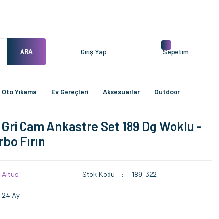
ARA
Giriş Yap
Sepetim
Oto Yıkama
Ev Gereçleri
Aksesuarlar
Outdoor
li Gri Cam Ankastre Set 189 Dg Woklu -
rbo Fırın
Altus
Stok Kodu
189-322
24 Ay