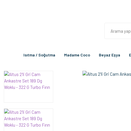
Isıtma / Soğutma
Madame Coco
Beyaz Eşya
E