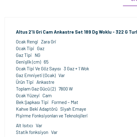
Altus 2'li Gri Cam Ankastre Set 189 Dg Woklu - 322 G Tur
Ocak Rengi Zara Gri
Ocak Tipi Gaz
Gaz Tipi NG
Genişlik (cm) 65
Ocak Tipi Ve Göz Sayısı 3 Gaz + 1 Wok
Gaz Emniyeti (Ocak) Var
Ürün Tipi Ankastre
Toplam Gaz Gücü (2) 7800 W
Ocak Yüzeyi Cam
Bek Şapkası Tipi Formed – Mat
Kahve Beki Adaptörü Siyah Emaye
Pişirme Fonksiyonları ve Teknolojileri
Alt Isıtıcı Var
Statik fonksiyon Var