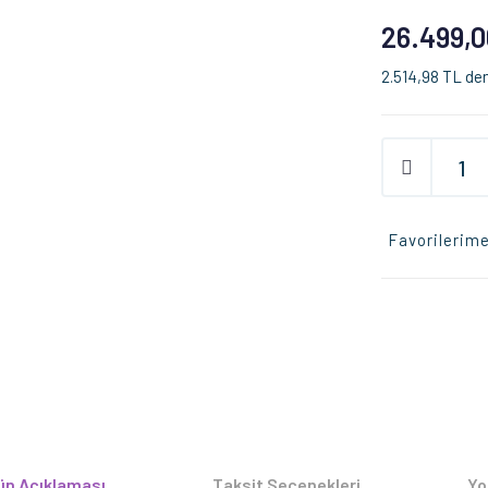
26.499,0
2.514,98 TL den
Favorilerime
ün Açıklaması
Taksit Seçenekleri
Yo