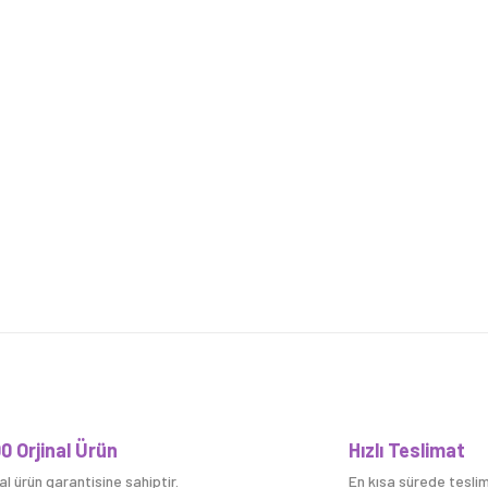
Bu ürüne ilk yorumu siz yapın!
0 Orjinal Ürün
Hızlı Teslimat
nal ürün garantisine sahiptir.
En kısa sürede teslim 
Yorum Yaz