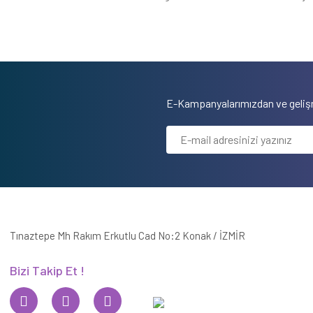
E-Kampanyalarımızdan ve gelişm
Tınaztepe Mh Rakım Erkutlu Cad No:2 Konak / İZMİR
Bizi Takip Et !