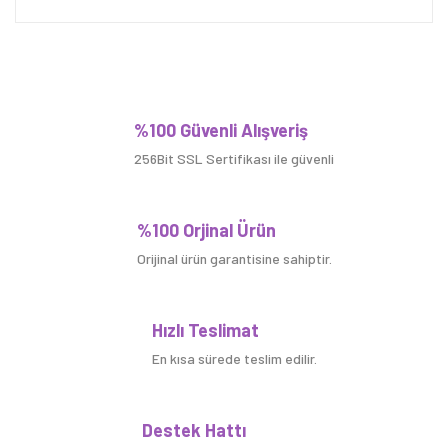
Bu ürüne ilk yorumu siz yapın!
%100 Güvenli Alışveriş
256Bit SSL Sertifikası ile güvenli
Yorum Yaz
%100 Orjinal Ürün
Orijinal ürün garantisine sahiptir.
Hızlı Teslimat
En kısa sürede teslim edilir.
Destek Hattı