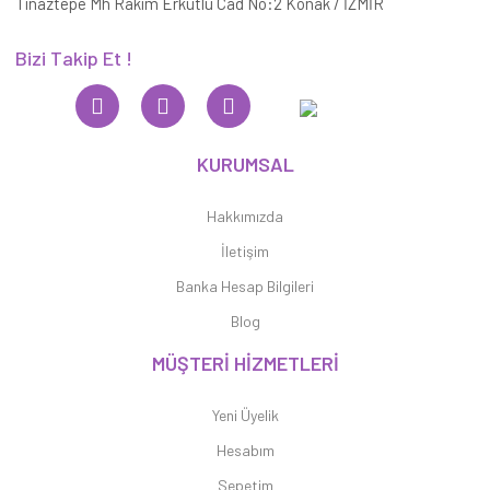
Tınaztepe Mh Rakım Erkutlu Cad No:2 Konak / İZMİR
Bizi Takip Et !
KURUMSAL
Hakkımızda
İletişim
Banka Hesap Bilgileri
Blog
MÜŞTERİ HİZMETLERİ
Yeni Üyelik
Hesabım
Sepetim