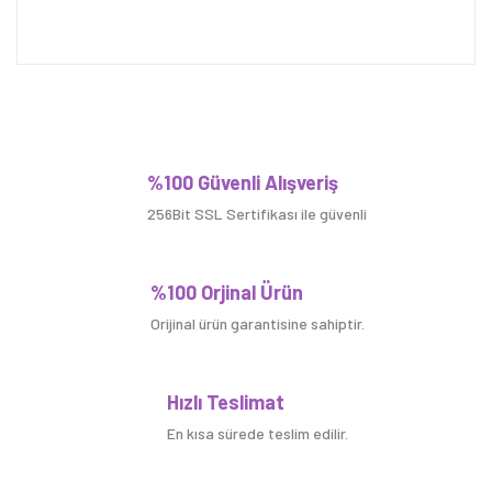
Bu ürüne ilk yorumu siz yapın!
%100 Güvenli Alışveriş
256Bit SSL Sertifikası ile güvenli
Yorum Yaz
%100 Orjinal Ürün
Orijinal ürün garantisine sahiptir.
Hızlı Teslimat
En kısa sürede teslim edilir.