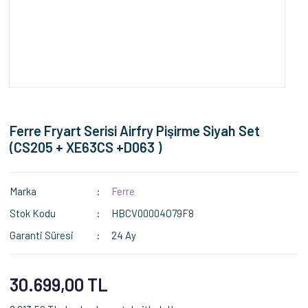
Ferre Fryart Serisi Airfry Pişirme Siyah Set
(CS205 + XE63CS +D063 )
Marka
Ferre
Stok Kodu
HBCV00004O79F8
Garanti Süresi
24 Ay
30.699,00 TL