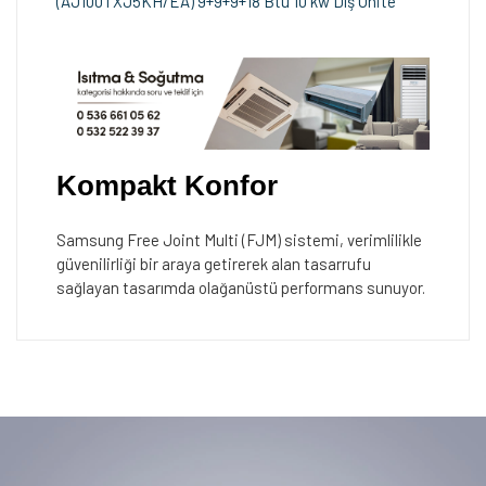
(AJ100TXJ5KH/EA) 9+9+9+18 Btu 10 kw Dış Ünite
Kompakt Konfor
Samsung Free Joint Multi (FJM) sistemi, verimlilikle
güvenilirliği bir araya getirerek alan tasarrufu
sağlayan tasarımda olağanüstü performans sunuyor.