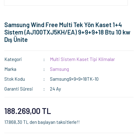
Samsung Wind Free Multi Tek Yön Kaset 1+4
Sistem (AJ100TXJ5KH/EA) 9+9+9+18 Btu 10 kw
Dış Ünite
Kategori
Multi Sistem Kaset Tipi Klimalar
Marka
Samsung
Stok Kodu
Samsung9+9+9+18TK-10
Garanti Süresi
24 Ay
188.269,00 TL
17.868,30 TL den başlayan taksitlerle!!