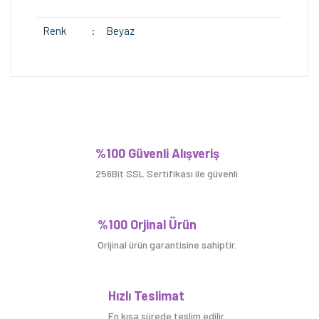
Renk
:
Beyaz
Bu ürüne ilk yorumu siz yapın!
%100 Güvenli Alışveriş
256Bit SSL Sertifikası ile güvenli
Yorum Yaz
%100 Orjinal Ürün
Orijinal ürün garantisine sahiptir.
Hızlı Teslimat
En kısa sürede teslim edilir.