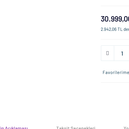
30.999,0
2.942,06 TL den
Favorilerime
ün Açıklaması
Taksit Seçenekleri
Yo