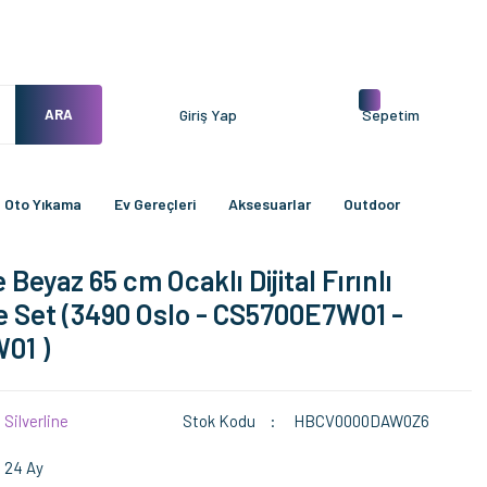
ARA
Giriş Yap
Sepetim
Oto Yıkama
Ev Gereçleri
Aksesuarlar
Outdoor
e Beyaz 65 cm Ocaklı Dijital Fırınlı
 Set (3490 Oslo - CS5700E7W01 -
01 )
Silverline
Stok Kodu
HBCV0000DAW0Z6
24 Ay