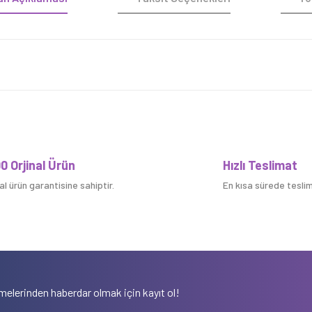
Bu ürüne ilk yorumu siz yapın!
0 Orjinal Ürün
Hızlı Teslimat
nal ürün garantisine sahiptir.
En kısa sürede teslim 
Yorum Yaz
elerinden haberdar olmak için kayıt ol!