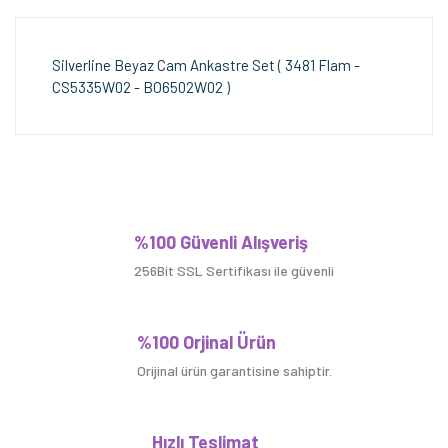
Silverline Beyaz Cam Ankastre Set ( 3481 Flam -
CS5335W02 - BO6502W02 )
Bu ürüne ilk yorumu siz yapın!
%100 Güvenli Alışveriş
256Bit SSL Sertifikası ile güvenli
Yorum Yaz
%100 Orjinal Ürün
Orijinal ürün garantisine sahiptir.
Hızlı Teslimat