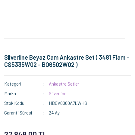
Silverline Beyaz Cam Ankastre Set ( 3481 Flam -
CS5335W02 - BO6502W02 )
Kategori
Ankastre Setler
Marka
Silverline
Stok Kodu
HBCV0000A7LWHS
Garanti Süresi
24 Ay
27.849,00 TL