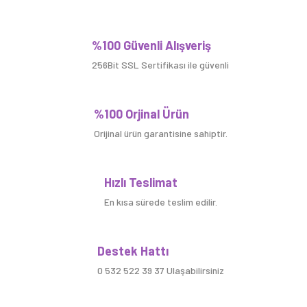
Bu ürüne ilk yorumu siz yapın!
%100 Güvenli Alışveriş
256Bit SSL Sertifikası ile güvenli
Yorum Yaz
%100 Orjinal Ürün
Orijinal ürün garantisine sahiptir.
Hızlı Teslimat
En kısa sürede teslim edilir.
Destek Hattı
0 532 522 39 37 Ulaşabilirsiniz