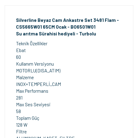
Silverline Beyaz Cam Ankastre Set 3481 Flam -
CS5665W01 65CM Ocak - BO6501W01
Su arıtma Sürahisi hediyeli - Turbolu
Teknik Özellikler
Ebat
60
Kullanım Versiyonu
MOTORLU(DISA_ATIM)
Malzeme
INOX+TEMPERLİ_CAM
Max Performans
281
Max Ses Seviyesi
58
Toplam Güç
128 W
Filtre