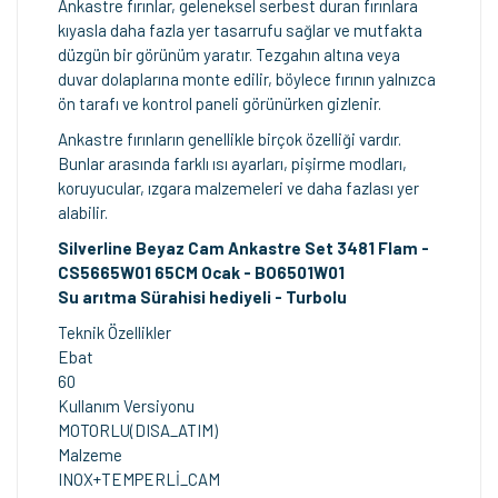
Ankastre fırınlar, geleneksel serbest duran fırınlara
kıyasla daha fazla yer tasarrufu sağlar ve mutfakta
düzgün bir görünüm yaratır. Tezgahın altına veya
duvar dolaplarına monte edilir, böylece fırının yalnızca
ön tarafı ve kontrol paneli görünürken gizlenir.
Ankastre fırınların genellikle birçok özelliği vardır.
Bunlar arasında farklı ısı ayarları, pişirme modları,
koruyucular, ızgara malzemeleri ve daha fazlası yer
alabilir.
Silverline Beyaz Cam Ankastre Set 3481 Flam -
CS5665W01 65CM Ocak - BO6501W01
Su arıtma Sürahisi hediyeli - Turbolu
Teknik Özellikler
Ebat
60
Kullanım Versiyonu
MOTORLU(DISA_ATIM)
Malzeme
INOX+TEMPERLİ_CAM