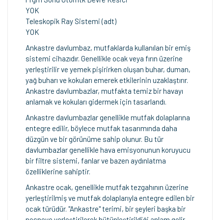
YOK
Teleskopik Ray Sistemi (adt)
YOK
Ankastre davlumbaz, mutfaklarda kullanılan bir emiş
sistemi cihazıdır. Genellikle ocak veya fırın üzerine
yerleştirilir ve yemek pişirirken oluşan buhar, duman,
yağ buharı ve kokuları emerek etkilerinin uzaklaştırır.
Ankastre davlumbazlar, mutfakta temiz bir havayı
anlamak ve kokuları gidermek için tasarlandı.
Ankastre davlumbazlar genellikle mutfak dolaplarına
entegre edilir, böylece mutfak tasarımında daha
düzgün ve bir görünüme sahip olunur. Bu tür
davlumbazlar genellikle hava emisyonunun koruyucu
bir filtre sistemi, fanlar ve bazen aydınlatma
özelliklerine sahiptir.
Ankastre ocak, genellikle mutfak tezgahının üzerine
yerleştirilmiş ve mutfak dolaplarıyla entegre edilen bir
ocak türüdür. "Ankastre" terimi, bir şeyleri başka bir
nesneye yerleştirilerek bütünleştirildiği anlam gelir.