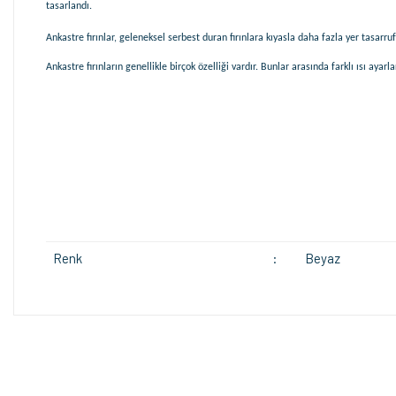
tasarlandı.
Ankastre fırınlar, geleneksel serbest duran fırınlara kıyasla daha fazla yer tasarr
Ankastre fırınların genellikle birçok özelliği vardır. Bunlar arasında farklı ısı ayar
Renk
:
Beyaz