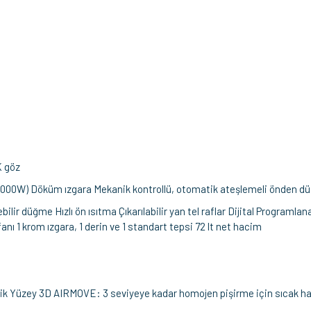
K göz
(1000W) Döküm ızgara Mekanik kontrollü, otomatik ateşlemeli önden d
düğme Hızlı ön ısıtma Çıkarılabilir yan tel raflar Dijital Programlana
ı 1 krom ızgara, 1 derin ve 1 standart tepsi 72 lt net hacim
ik Yüzey 3D AIRMOVE: 3 seviyeye kadar homojen pişirme için sıcak ha