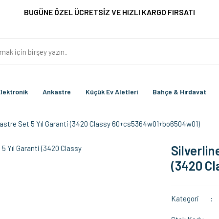
BUGÜNE ÖZEL ÜCRETSİZ VE HIZLI KARGO FIRSATI
lektronik
Ankastre
Küçük Ev Aletleri
Bahçe & Hırdavat
kastre Set 5 Yıl Garanti (3420 Classy 60+cs5364w01+bo6504w01)
Silverli
(3420 C
Kategori