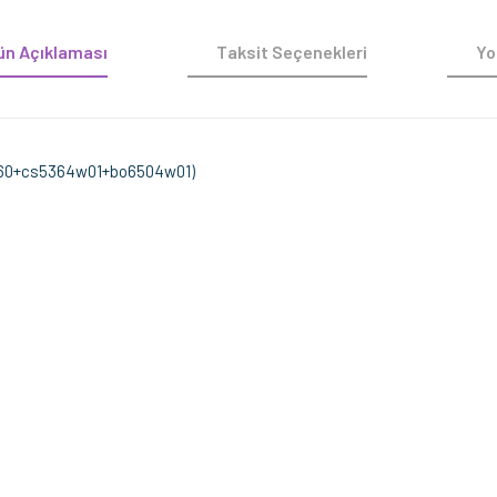
ün Açıklaması
Taksit Seçenekleri
Yo
sy 60+cs5364w01+bo6504w01)