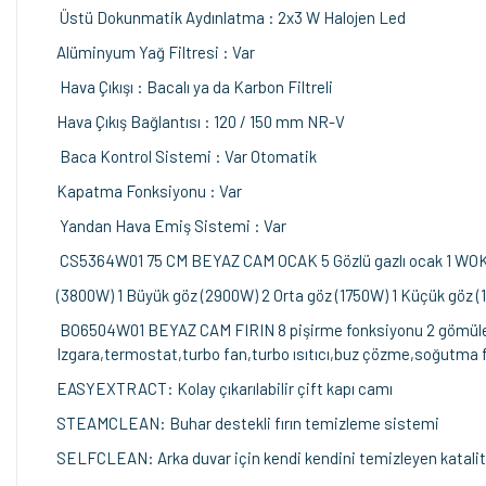
Üstü Dokunmatik Aydınlatma : 2x3 W Halojen Led
Alüminyum Yağ Filtresi : Var
Hava Çıkışı : Bacalı ya da Karbon Filtreli
Hava Çıkış Bağlantısı : 120 / 150 mm NR-V
Baca Kontrol Sistemi : Var Otomatik
Kapatma Fonksiyonu : Var
Yandan Hava Emiş Sistemi : Var
CS5364W01 75 CM BEYAZ CAM OCAK 5 Gözlü gazlı ocak 1 WO
(3800W) 1 Büyük göz (2900W) 2 Orta göz (1750W) 1 Küçük göz 
BO6504W01 BEYAZ CAM FIRIN 8 pişirme fonksiyonu 2 gömülebilir 
Izgara,termostat,turbo fan,turbo ısıtıcı,buz çözme,soğutma fan
EASYEXTRACT: Kolay çıkarılabilir çift kapı camı
STEAMCLEAN: Buhar destekli fırın temizleme sistemi
SELFCLEAN: Arka duvar için kendi kendini temizleyen katalit