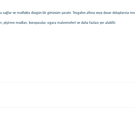
ufu sağlar ve mutfakta düzgün bir görünüm yaratır. Tezgahın altına veya duvar dolaplarına monte
ları, pişirme modları, koruyucular, ızgara malzemeleri ve daha fazlası yer alabilir.
Bu ürüne ilk yorumu siz yapın!