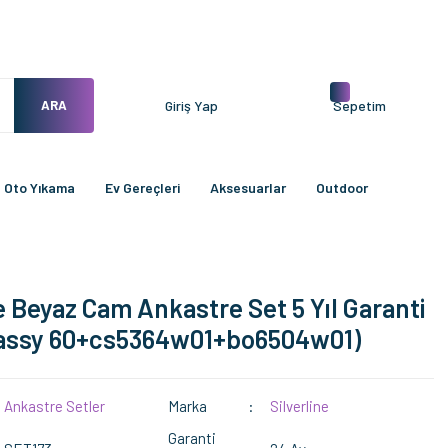
ARA
Giriş Yap
Sepetim
Oto Yıkama
Ev Gereçleri
Aksesuarlar
Outdoor
ne Beyaz Cam Ankastre Set 5 Yıl Garanti
lassy 60+cs5364w01+bo6504w01)
Ankastre Setler
Marka
Silverline
Garanti