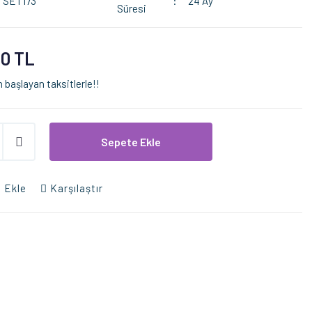
SET173
24 Ay
Süresi
00 TL
 başlayan taksitlerle!!
Sepete Ekle
 Ekle
Karşılaştır