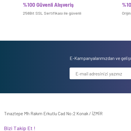
%100 Güvenli Alışveriş
%10
256Bit SSL Sertifikası ile güvenli
Oriji
E-Kampanyalarımızdan ve gelişm
Tınaztepe Mh Rakım Erkutlu Cad No:2 Konak / İZMİR
Bizi Takip Et !