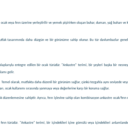
 ocak veya fırın üzerine yerleştirilir ve yemek pişirirken oluşan buhar, duman, yağ buharı ve 
mutfak tasarımında daha düzgün ve bir görünüme sahip olunur. Bu tür davlumbazlar genell
aplarıyla entegre edilen bir ocak türüdür. "Ankastre" terimi, bir şeyleri başka bir nesneye 
lamı gelir.
. Temel olarak, mutfakta daha düzenli bir görünüm sağlar, çünkü tezgahla aynı seviyede veya 
arı, ocak kullanımı sırasında yanmaya veya değerlerine karşı bir koruma sağlar.
 ocak düzenlemesine sahiptir. Ayrıca, fırın işlevine sahip olan kombinasyon ankastre ocak/fır
r fırın türüdür. "Ankastre" terimi, bir içindekileri içine gömülü veya içindekileri anlamland