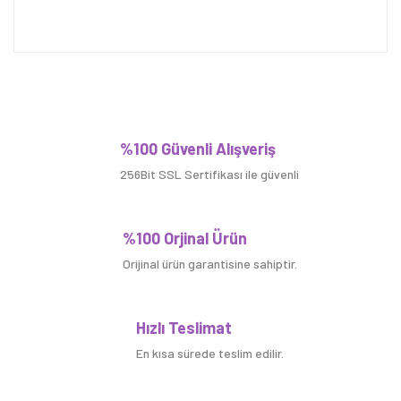
Bu ürüne ilk yorumu siz yapın!
%100 Güvenli Alışveriş
256Bit SSL Sertifikası ile güvenli
Yorum Yaz
%100 Orjinal Ürün
Orijinal ürün garantisine sahiptir.
Hızlı Teslimat
En kısa sürede teslim edilir.