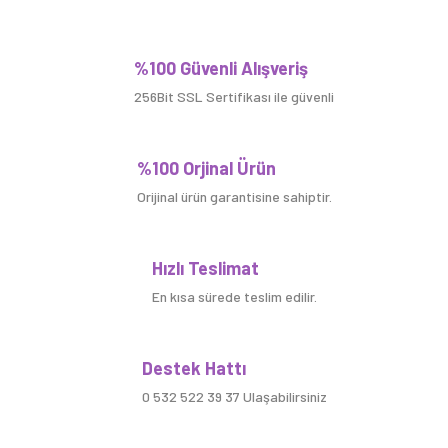
Bu ürüne ilk yorumu siz yapın!
%100 Güvenli Alışveriş
256Bit SSL Sertifikası ile güvenli
Yorum Yaz
%100 Orjinal Ürün
Orijinal ürün garantisine sahiptir.
Hızlı Teslimat
En kısa sürede teslim edilir.
Destek Hattı
0 532 522 39 37 Ulaşabilirsiniz