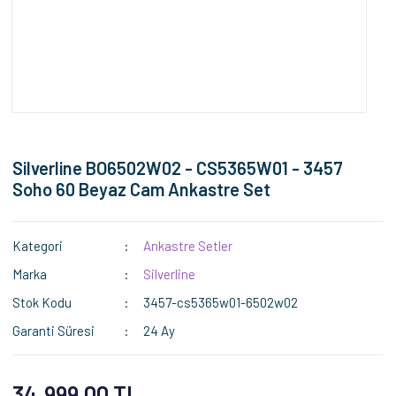
Silverline BO6502W02 - CS5365W01 - 3457
Soho 60 Beyaz Cam Ankastre Set
Kategori
Ankastre Setler
Marka
Silverline
Stok Kodu
3457-cs5365w01-6502w02
Garanti Süresi
24 Ay
34.999,00 TL