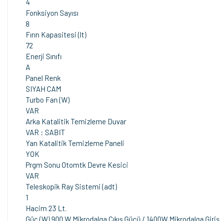
4
Fonksiyon Sayısı
8
Fırın Kapasitesi (lt)
72
Enerji Sınıfı
A
Panel Renk
SIYAH CAM
Turbo Fan (W)
VAR
Arka Katalitik Temizleme Duvar
VAR : SABIT
Yan Katalitik Temizleme Paneli
YOK
Prgm Sonu Otomtk Devre Kesici
VAR
Teleskopik Ray Sistemi (adt)
1
Hacim 23 Lt.
Güç (W) 900 W Mikrodalga Çıkış Gücü / 1400W Mikrodalga Giri