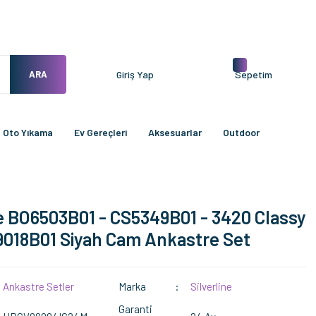
ARA
Giriş Yap
Sepetim
Oto Yıkama
Ev Gereçleri
Aksesuarlar
Outdoor
ne BO6503B01 - CS5349B01 - 3420 Classy
018B01 Siyah Cam Ankastre Set
Ankastre Setler
Marka
Silverline
Garanti