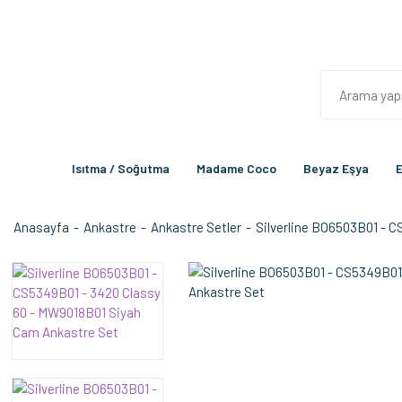
Isıtma / Soğutma
Madame Coco
Beyaz Eşya
E
Anasayfa
Ankastre
Ankastre Setler
Silverline BO6503B01 - 