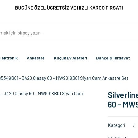
BUGÜNE ÖZEL ÜCRETSİZ VE HIZLI KARGO FIRSATI
lektronik
Ankastre
Küçük Ev Aletleri
Bahçe & Hırdavat
CS5349B01 - 3420 Classy 60 - MW9018B01 Siyah Cam Ankastre Set
Silverli
60 - MW9
Kategori