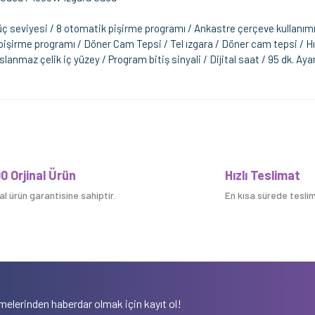
 güç seviyesi / 8 otomatik pişirme programı / Ankastre çerçeve kullanım
şirme programı / Döner Cam Tepsi / Tel ızgara / Döner cam tepsi / Hızl
lanmaz çelik iç yüzey / Program bitiş sinyali / Dijital saat / 95 dk. Aya
Bu ürüne ilk yorumu siz yapın!
0 Orjinal Ürün
Hızlı Teslimat
nal ürün garantisine sahiptir.
En kısa sürede teslim 
Yorum Yaz
elerinden haberdar olmak için kayıt ol!