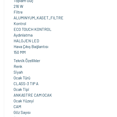
Toplam Güç
216 W
Filtre
ALUMINYUM_KASET_FILTRE
Kontrol
ECO TOUCH KONTROL
Aydınlatma
HALOJEN LED
Hava Çıkış Bağlantısı
150 MM
Teknik Özellikler
Renk
Siyah
Ocak Türü
CLASS-3 TIP A
Ocak Tipi
ANKASTRE CAM OCAK
Ocak Yüzeyi
CAM
Göz Sayısı