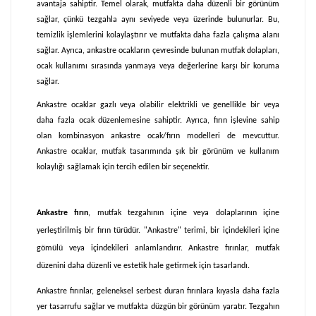
avantaja sahiptir. Temel olarak, mutfakta daha düzenli bir görünüm
Hava Çıkış Bağlantısı
sağlar, çünkü tezgahla aynı seviyede veya üzerinde bulunurlar. Bu,
temizlik işlemlerini kolaylaştırır ve mutfakta daha fazla çalışma alanı
150 MM
sağlar. Ayrıca, ankastre ocakların çevresinde bulunan mutfak dolapları,
ocak kullanımı sırasında yanmaya veya değerlerine karşı bir koruma
sağlar.
Ankastre ocaklar gazlı veya olabilir elektrikli ve genellikle bir veya
daha fazla ocak düzenlemesine sahiptir. Ayrıca, fırın işlevine sahip
olan kombinasyon ankastre ocak/fırın modelleri de mevcuttur.
Ankastre ocaklar, mutfak tasarımında şık bir görünüm ve kullanım
kolaylığı sağlamak için tercih edilen bir seçenektir.
Ankastre fırın
, mutfak tezgahının içine veya dolaplarının içine
yerleştirilmiş bir fırın türüdür. "Ankastre" terimi, bir içindekileri içine
gömülü veya içindekileri anlamlandırır. Ankastre fırınlar, mutfak
düzenini daha düzenli ve estetik hale getirmek için tasarlandı.
Ankastre fırınlar, geleneksel serbest duran fırınlara kıyasla daha fazla
yer tasarrufu sağlar ve mutfakta düzgün bir görünüm yaratır. Tezgahın