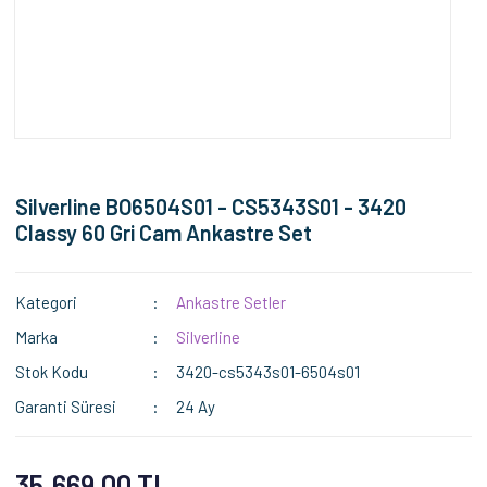
Silverline BO6504S01 - CS5343S01 - 3420
Classy 60 Gri Cam Ankastre Set
Kategori
Ankastre Setler
Marka
Silverline
Stok Kodu
3420-cs5343s01-6504s01
Garanti Süresi
24 Ay
35.669,00 TL