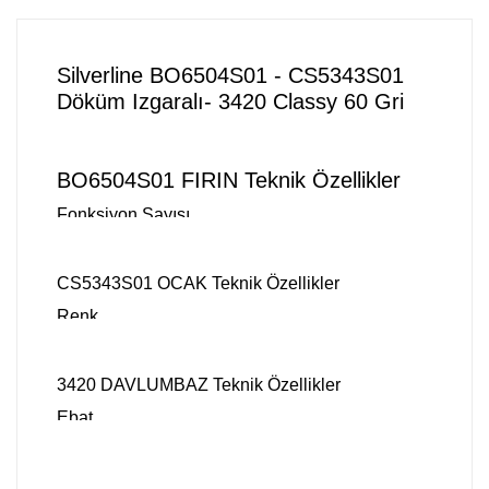
Silverline BO6504S01 - CS5343S01
Döküm Izgaralı- 3420 Classy 60 Gri
Cam Ankastre Set
BO6504S01 FIRIN Teknik Özellikler
Fonksiyon Sayısı
8
Fırın Kapasitesi (lt)
CS5343S01 OCAK Teknik Özellikler
72
Renk
Enerji Sınıfı
GRİ
A
Ocak Türü
3420 DAVLUMBAZ Teknik Özellikler
Panel Renk
CLASS-3 TIP A
Ebat
GRI CAM
Ocak Tipi
50
Turbo Fan (W)
ANKASTRE 4G
Kullanım Versiyonu