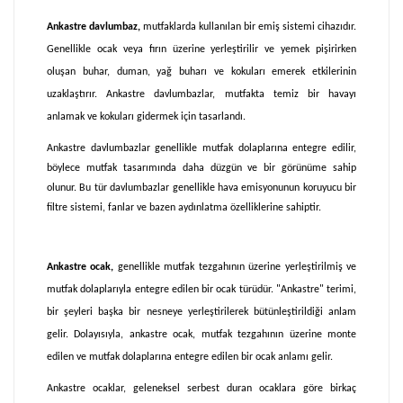
VAR
Ocak Yüzeyi
MOTORLU(DISA_ATIM)
Ankastre davlumbaz,
mutfaklarda kullanılan bir emiş sistemi cihazıdır.
Arka Katalitik Temizleme Duvar
CAM
Malzeme
Genellikle ocak veya fırın üzerine yerleştirilir ve yemek pişirirken
VAR : SABIT
Göz Sayısı
oluşan buhar, duman, yağ buharı ve kokuları emerek etkilerinin
INOX+TEMPERLİ_CAM
uzaklaştırır. Ankastre davlumbazlar, mutfakta temiz bir havayı
Yan Katalitik Temizleme Paneli
4
Max Performans
anlamak ve kokuları gidermek için tasarlandı.
YOK
633
Ankastre davlumbazlar genellikle mutfak dolaplarına entegre edilir,
Prgm Sonu Otomtk Devre Kesici
Max Ses Seviyesi
böylece mutfak tasarımında daha düzgün ve bir görünüme sahip
VAR
63
olunur. Bu tür davlumbazlar genellikle hava emisyonunun koruyucu bir
Teleskopik Ray Sistemi (adt)
filtre sistemi, fanlar ve bazen aydınlatma özelliklerine sahiptir.
Toplam Güç
1
216 W
Filtre
Ankastre ocak,
genellikle mutfak tezgahının üzerine yerleştirilmiş ve
mutfak dolaplarıyla entegre edilen bir ocak türüdür. "Ankastre" terimi,
ALUMINYUM_KASET_FILTRE
bir şeyleri başka bir nesneye yerleştirilerek bütünleştirildiği anlam
Kontrol
gelir. Dolayısıyla, ankastre ocak, mutfak tezgahının üzerine monte
ECO TOUCH KONTROL
edilen ve mutfak dolaplarına entegre edilen bir ocak anlamı gelir.
Aydınlatma
Ankastre ocaklar, geleneksel serbest duran ocaklara göre birkaç
HALOJEN LED