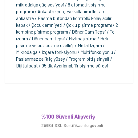
mikrodalga güç seviyesi / 8 otomatik pişirme
programı / Ankastre çerçeve kullanımı ile tam
ankastre / Basma butondan kontrollü kolay açılır
kapak / Çocuk emniyeti / Çoklu pişirme programı / 2
kombine pişirme programı / Döner Cam Tepsi / Tel
ızgara / Döner cam tepsi / Hızlı başlatma / Hızlı
pişirme ve buz çözme özelliği / Metal Izgara /
Mikrodalga + Izgara fonksiyonu / Multifonksiyonlu /
Paslanmaz çelik iç yüzey / Program bitiş sinyali /
Dijital saat / 95 dk. Ayarlanabilir pişirme süresi
Bu ürüne ilk yorumu siz yapın!
%100 Güvenli Alışveriş
256Bit SSL Sertifikası ile güvenli
Yorum Yaz