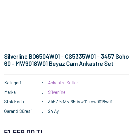
Silverline BO6504W01 - CS5335W01 - 3457 Soho
60 - MW9018W01 Beyaz Cam Ankastre Set
Kategori
Ankastre Setler
Marka
Silverline
Stok Kodu
3457-5335-6504w01-mw9018w01
Garanti Süresi
24 Ay
51.559,00 TL