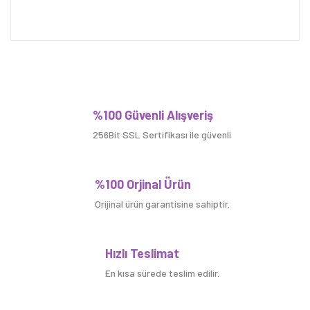
Bu ürüne ilk yorumu siz yapın!
%100 Güvenli Alışveriş
256Bit SSL Sertifikası ile güvenli
Yorum Yaz
%100 Orjinal Ürün
Orijinal ürün garantisine sahiptir.
Hızlı Teslimat
En kısa sürede teslim edilir.