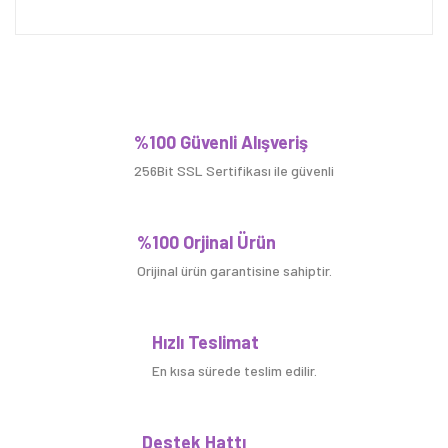
Bu ürüne ilk yorumu siz yapın!
%100 Güvenli Alışveriş
256Bit SSL Sertifikası ile güvenli
Yorum Yaz
%100 Orjinal Ürün
Orijinal ürün garantisine sahiptir.
Hızlı Teslimat
En kısa sürede teslim edilir.
Destek Hattı