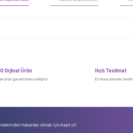
Bu ürüne ilk yorumu siz yapın!
0 Orjinal Ürün
Hızlı Teslimat
nal ürün garantisine sahiptir.
En kısa sürede teslim 
Yorum Yaz
elerinden haberdar olmak için kayıt ol!