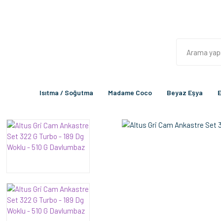
Isıtma / Soğutma
Madame Coco
Beyaz Eşya
E