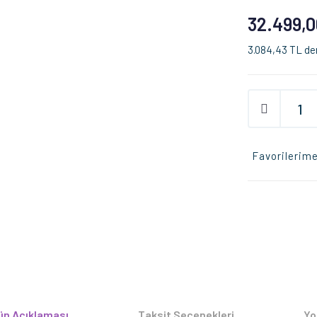
32.499,0
3.084,43 TL den
Favorilerime
ün Açıklaması
Taksit Seçenekleri
Yo