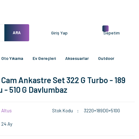
ARA
Giriş Yap
Sepetim
Oto Yıkama
Ev Gereçleri
Aksesuarlar
Outdoor
i Cam Ankastre Set 322 G Turbo - 189
 - 510 G Davlumbaz
Altus
Stok Kodu
322G+189DG+510G
24 Ay