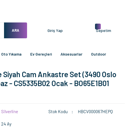
ARA
Giriş Yap
Sepetim
Oto Yıkama
Ev Gereçleri
Aksesuarlar
Outdoor
ne Siyah Cam Ankastre Set (3490 Oslo
az - CS5335B02 Ocak - BO65E1B01
Silverline
Stok Kodu
HBCV000067HEPQ
24 Ay