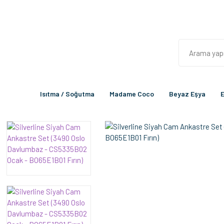
Isıtma / Soğutma
Madame Coco
Beyaz Eşya
E