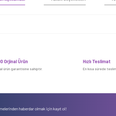
Bu ürüne ilk yorumu siz yapın!
0 Orjinal Ürün
Hızlı Teslimat
nal ürün garantisine sahiptir.
En kısa sürede teslim 
Yorum Yaz
elerinden haberdar olmak için kayıt ol!