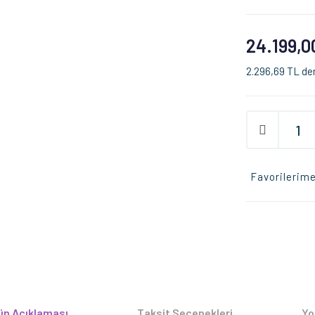
24.199,0
2.296,69 TL den
Favorilerime
ün Açıklaması
Taksit Seçenekleri
Yo