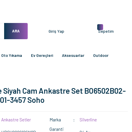
ARA
Giriş Yap
Sepetim
Oto Yıkama
Ev Gereçleri
Aksesuarlar
Outdoor
ne Siyah Cam Ankastre Set BO6502B02-
01-3457 Soho
Ankastre Setler
Marka
Silverline
Garanti