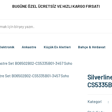
BUGÜNE ÖZEL ÜCRETSİZ VE HIZLI KARGO FIRSATI
lektronik
Ankastre
Küçük Ev Aletleri
Bahçe & Hırdavat
nkastre Set BO6502B02-CS5335B01-3457 Soho
Silverli
CS5335B
Kategori