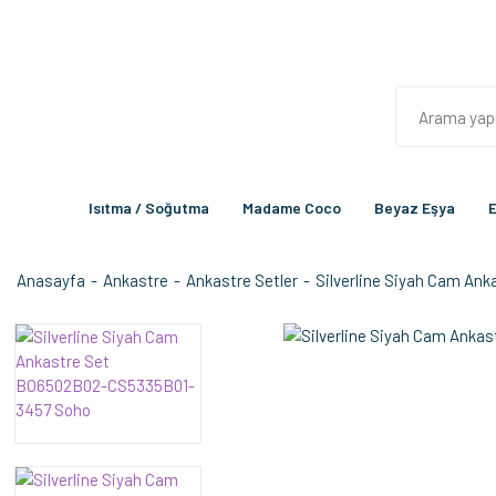
Isıtma / Soğutma
Madame Coco
Beyaz Eşya
E
Anasayfa
Ankastre
Ankastre Setler
Silverline Siyah Cam A