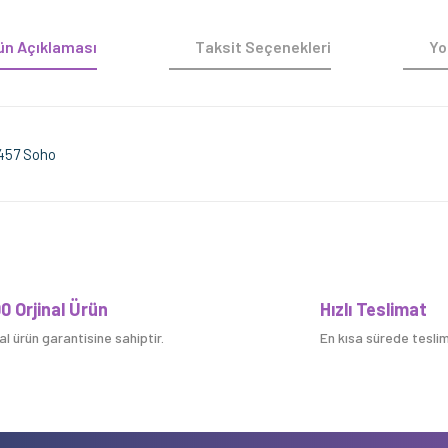
ün Açıklaması
Taksit Seçenekleri
Yo
457 Soho
Bu ürüne ilk yorumu siz yapın!
0 Orjinal Ürün
Hızlı Teslimat
nal ürün garantisine sahiptir.
En kısa sürede teslim 
Yorum Yaz