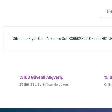
Ür
Silverline Siyah Cam Ankastre Set BO6502B02-CS5335B01-3
%100 Güvenli Alışveriş
%10
256Bit SSL Sertifikası ile güvenli
Oriji