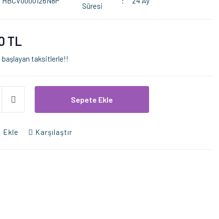
HBCV0000126N8P
24 Ay
Süresi
0 TL
 başlayan taksitlerle!!
Sepete Ekle
 Ekle
Karşılaştır