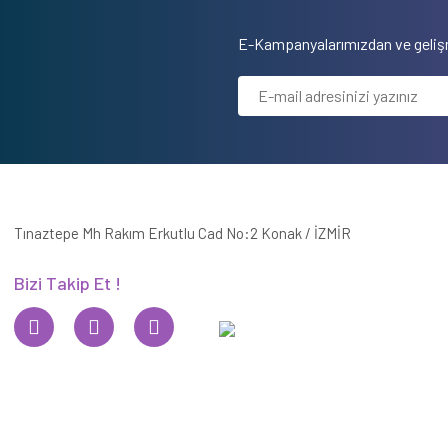
E-Kampanyalarımızdan ve gelişm
Tınaztepe Mh Rakım Erkutlu Cad No:2 Konak / İZMİR
Bizi Takip Et !