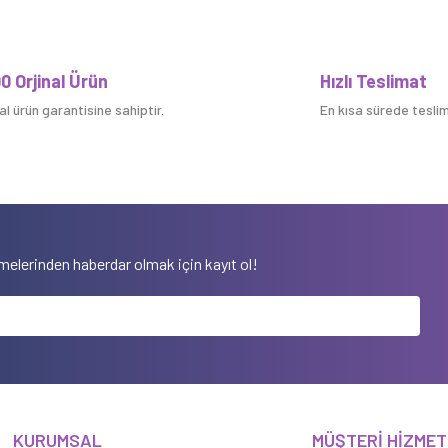
Bu ürüne ilk yorumu siz yapın!
0 Orjinal Ürün
Hızlı Teslimat
nal ürün garantisine sahiptir.
En kısa sürede teslim 
Yorum Yaz
elerinden haberdar olmak için kayıt ol!
KURUMSAL
MÜŞTERİ HİZMET