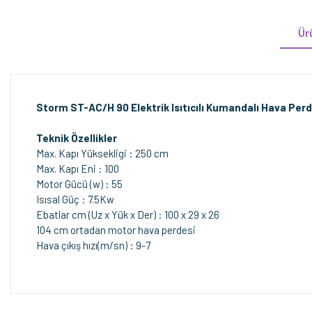
Ür
Storm ST-AC/H 90 Elektrik Isıtıcılı Kumandalı Hava Perd
Teknik Özellikler
Max. Kapı Yüksekligi : 250 cm
Max. Kapı Eni : 100
Motor Gücü (w) : 55
Isısal Güç : 7.5Kw
Ebatlar cm (Uz x Yük x Der) : 100 x 29 x 26
104 cm ortadan motor hava perdesi
Hava çıkış hızı(m/sn) : 9-7