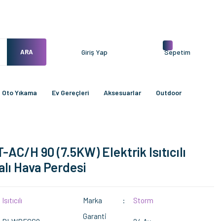
ARA
Giriş Yap
Sepetim
Oto Yıkama
Ev Gereçleri
Aksesuarlar
Outdoor
-AC/H 90 (7.5KW) Elektrik Isıtıcılı
lı Hava Perdesi
Isıtıcılı
Marka
Storm
Garanti