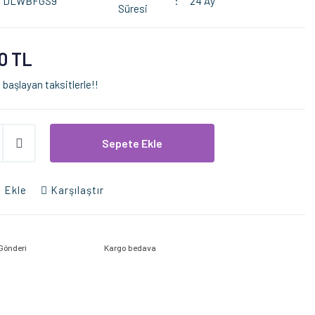
DLWBFGS9
24 Ay
Süresi
0 TL
 başlayan taksitlerle!!
Sepete Ekle
 Ekle
Karşılaştır
 Gönderi
Kargo bedava