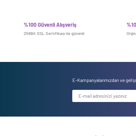
%100 Güvenli Alışveriş
%10
256Bit SSL Sertifikası ile güvenli
Oriji
E-Kampanyalarımızdan ve gelişm