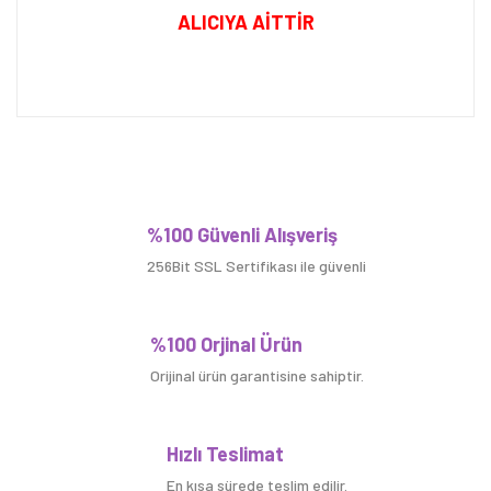
ALICIYA AİTTİR
Bu ürüne ilk yorumu siz yapın!
%100 Güvenli Alışveriş
256Bit SSL Sertifikası ile güvenli
Yorum Yaz
%100 Orjinal Ürün
Orijinal ürün garantisine sahiptir.
Hızlı Teslimat
En kısa sürede teslim edilir.