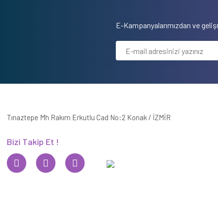
E-Kampanyalarımızdan ve gelişm
Tınaztepe Mh Rakım Erkutlu Cad No:2 Konak / İZMİR
Bizi Takip Et !