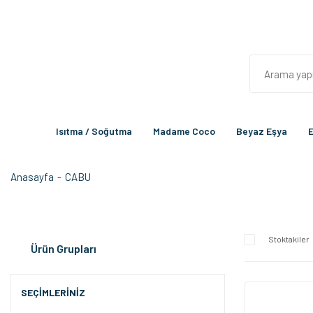
Isıtma / Soğutma
Madame Coco
Beyaz Eşya
E
Anasayfa
CABU
Stoktakiler
Ürün Grupları
SEÇIMLERINIZ