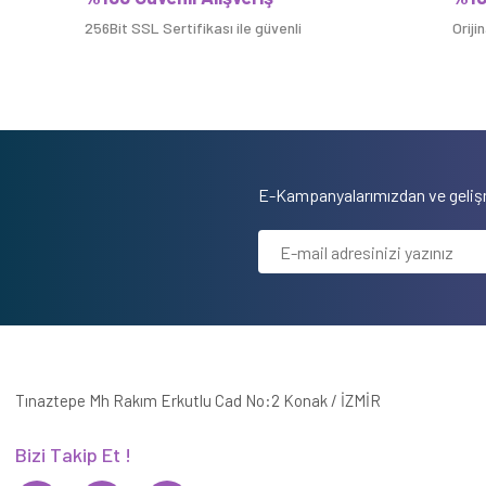
256Bit SSL Sertifikası ile güvenli
Oriji
E-Kampanyalarımızdan ve gelişm
Tınaztepe Mh Rakım Erkutlu Cad No:2 Konak / İZMİR
Bizi Takip Et !