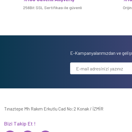
256Bit SSL Sertifikası ile güvenli
Oriji
E-Kampanyalarımızdan ve gelişm
Tınaztepe Mh Rakım Erkutlu Cad No:2 Konak / İZMİR
Bizi Takip Et !