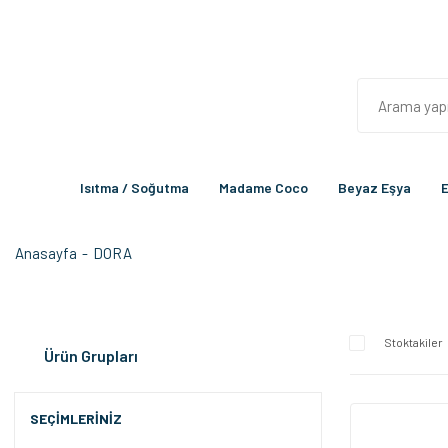
Isıtma / Soğutma
Madame Coco
Beyaz Eşya
E
Anasayfa
DORA
Stoktakiler
Ürün Grupları
SEÇIMLERINIZ