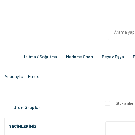
Isıtma / Soğutma
Madame Coco
Beyaz Eşya
E
Anasayfa
Punto
Stoktakiler
Ürün Grupları
SEÇIMLERINIZ