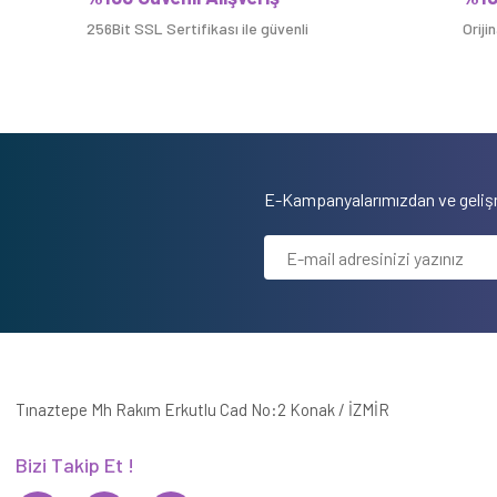
256Bit SSL Sertifikası ile güvenli
Oriji
E-Kampanyalarımızdan ve gelişm
Tınaztepe Mh Rakım Erkutlu Cad No:2 Konak / İZMİR
Bizi Takip Et !