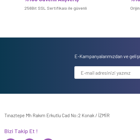
256Bit SSL Sertifikası ile güvenli
Oriji
E-Kampanyalarımızdan ve gelişm
Tınaztepe Mh Rakım Erkutlu Cad No:2 Konak / İZMİR
Bizi Takip Et !