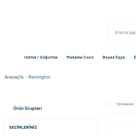
Isıtma / Soğutma
Madame Coco
Beyaz Eşya
E
Anasayfa
Remington
Stoktakiler
Ürün Grupları
SEÇIMLERINIZ