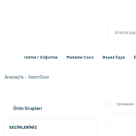
Isıtma / Soğutma
Madame Coco
Beyaz Eşya
E
Anasayfa
SeemDoor
Stoktakiler
Ürün Grupları
SEÇIMLERINIZ