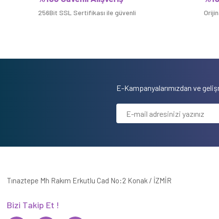
256Bit SSL Sertifikası ile güvenli
Oriji
E-Kampanyalarımızdan ve gelişm
Tınaztepe Mh Rakım Erkutlu Cad No:2 Konak / İZMİR
Bizi Takip Et !