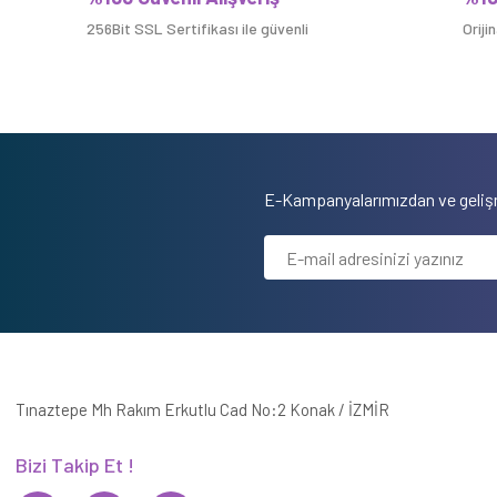
256Bit SSL Sertifikası ile güvenli
Oriji
E-Kampanyalarımızdan ve gelişm
Tınaztepe Mh Rakım Erkutlu Cad No:2 Konak / İZMİR
Bizi Takip Et !