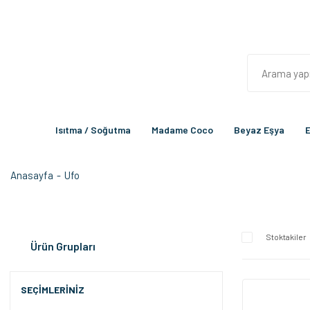
Isıtma / Soğutma
Madame Coco
Beyaz Eşya
E
Anasayfa
Ufo
Stoktakiler
Ürün Grupları
SEÇIMLERINIZ